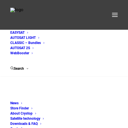
EASYSAT
AUTOSAT LIGHT
AutoSat-light-R
CLASSIC – Bundles
AUTOSAT 2S
Home
WebBooster
EASYSAT - Satellite systems for motorhomes and caravans
AutoSat-light-R
Search
News
Store Finder
About Crystop
Satellite technology
Downloads & FAQ