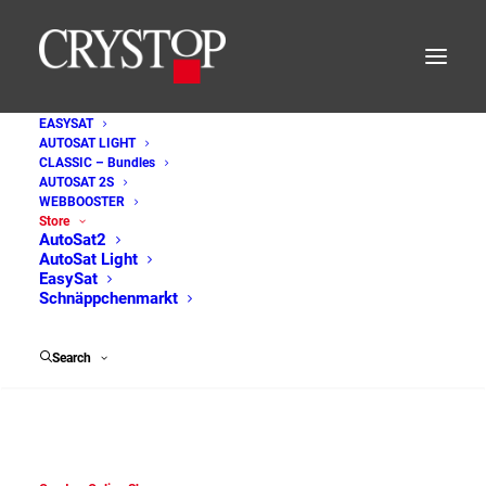
EASYSAT
AUTOSAT LIGHT
CLASSIC – Bundles
AUTOSAT 2S
Crystop Online Shop
WEBBOOSTER
Store
AutoSat2
AutoSat Light
EasySat
Schnäppchenmarkt
Search
Crystop GmbH
______