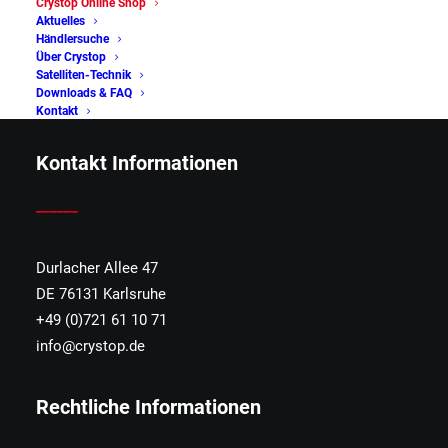
Crystop Online Shop
Aktuelles
ist ein Hersteller von hochwertigen mobilen
Händlersuche
Satellitensystemen für Caravan, Wohnmobile und den
Über Crystop
professionellen Bedarf wie z.B. Feuerwehr,
Satelliten-Technik
Downloads & FAQ
Rettungsdienste und mobile Medienübertragung.
Kontakt
Kontakt Informationen
______
Durlacher Allee 47
DE 76131 Karlsruhe
+49 (0)721 61 10 71
info@crystop.de
Rechtliche Informationen