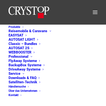
Produkte
Reisemobile & Caravans
EASYSAT
AUTOSAT LIGHT
Classic – Bundles
AUTOSAT 2S
WEBBOOSTER
Professional
FlyAway Systeme
BackupBox Systeme
DriveAway Systeme
Service
Downloads & FAQ
Satelliten-Technik
Händlersuche
Über das Unternehmen
Kontakt