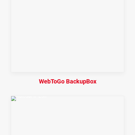
WebToGo BackupBox