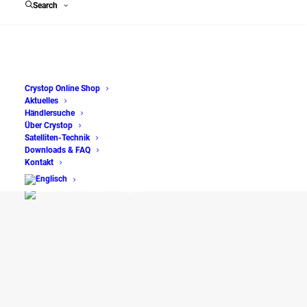
Search
Crystop Online Shop
Aktuelles
Händlersuche
Über Crystop
Satelliten-Technik
Satellitenanlagen für Reisemobile und Caravans
Downloads & FAQ
Kontakt