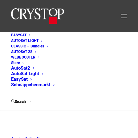
EASYSAT
AUTOSAT LIGHT
platzbedarf_F
CLASSIC – Bundles
AUTOSAT 2S
Home
EASYSAT - Satellitenanlagen für Wohnmobil und Caravan
WEBBOOSTER
platzbedarf_F
Store
AutoSat2
AutoSat Light
EasySat
Schnäppchenmarkt
Search