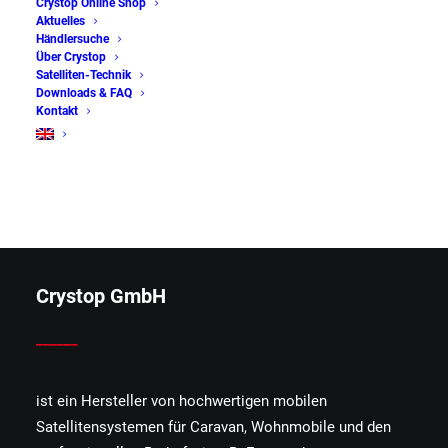
Crystop Online Shop
Aktuelles
Händlersuche
Über Crystop
Satelliten-Technik
Downloads & FAQ
Kontakt
Crystop GmbH
______
ist ein Hersteller von hochwertigen mobilen
Satellitensystemen für Caravan, Wohnmobile und den