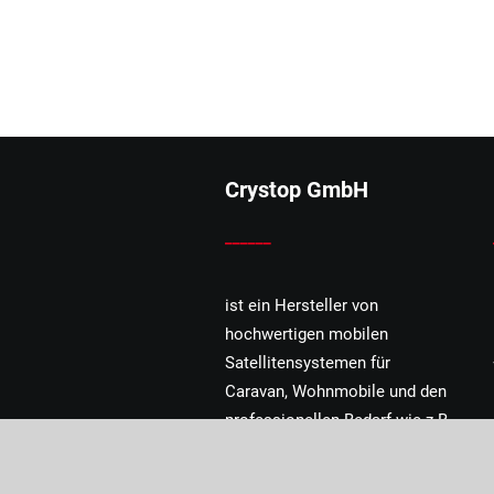
Crystop GmbH
______
ist ein Hersteller von
hochwertigen mobilen
Satellitensystemen für
Caravan, Wohnmobile und den
professionellen Bedarf wie z.B.
Feuerwehr, Rettungsdienste
und mobile