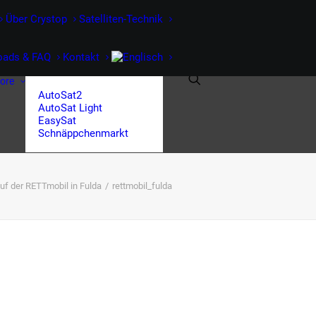
Über Crystop
Satelliten-Technik
oads & FAQ
Kontakt
tore
AutoSat2
AutoSat Light
EasySat
Schnäppchenmarkt
uf der RETTmobil in Fulda
rettmobil_fulda