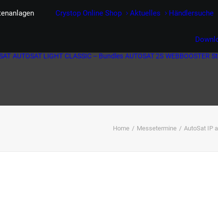
itenanlagen
Crystop Online Shop
Aktuelles
Händlersuche
Downl
SAT
AUTOSAT LIGHT
CLASSIC – Bundles
AUTOSAT 2S
WEBBOOSTER
S
Home
Messetermine
AutoSat IP a