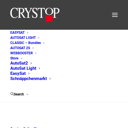
EASYSAT
AUTOSAT LIGHT
IMG_20260527_135121
CLASSIC – Bundles
AUTOSAT 2S
Home
Allgemein
Neue Artikel im Webshop
WEBBOOSTER
IMG_20260527_135121
Store
AutoSat2
AutoSat Light
EasySat
Schnäppchenmarkt
Search