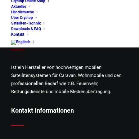
Crystop Online Shop
Aktuelles
Händlersuche
Über Crystop
Satelliten-Technik
Downloads & FAQ
Crystop GmbH
Kontakt
______
ist ein Hersteller von hochwertigen mobilen
Satellitensystemen für Caravan, Wohnmobile und den
professionellen Bedarf wie z.B. Feuerwehr,
Rettungsdienste und mobile Medienübertragung.
Kontakt Informationen
______