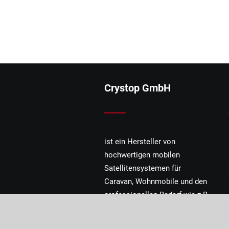
Crystop GmbH
______
ist ein Hersteller von
hochwertigen mobilen
Satellitensystemen für
Caravan, Wohnmobile und den
professionellen Bedarf wie z.B.
Feuerwehr, Rettungsdienste
und mobile