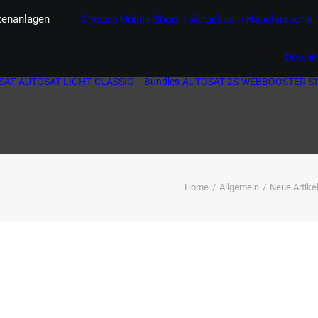
itenanlagen
Crystop Online Shop
Aktuelles
Händlersuche
Downl
SAT
AUTOSAT LIGHT
CLASSIC – Bundles
AUTOSAT 2S
WEBBOOSTER
S
Home
Allgemein
Neue Artik