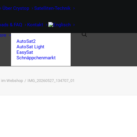
Über Crystop
Satelliten-Technik
oads & FAQ
Kontakt
tore
AutoSat2
AutoSat Light
EasySat
Schnäppchenmarkt
el im Webshop
IMG_20260527_134707_01