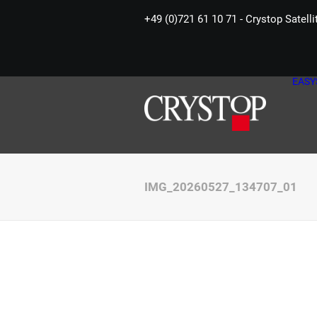
+49 (0)721 61 10 71 - Crystop Satell
EASY
IMG_20260527_134707_01