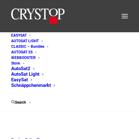
EASYSAT
AUTOSAT LIGHT
Technikschulung-Bad-Kreuznach
CLASSIC – Bundles
AUTOSAT 2S
Home
Technikschulung
WEBBOOSTER
Händlerschulung mit Crystop in Bad Kreuznach
Store
AutoSat2
Technikschulung-Bad-Kreuznach
AutoSat Light
EasySat
Schnäppchenmarkt
Search