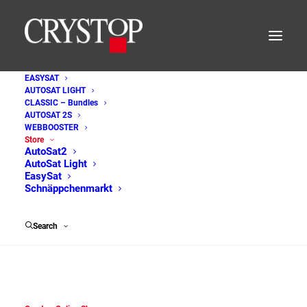
EASYSAT
AUTOSAT LIGHT
CLASSIC – Bundles
AUTOSAT 2S
Crystop Online Shop
WEBBOOSTER
Store
AutoSat2
AutoSat Light
EasySat
Schnäppchenmarkt
Search
Crystop GmbH
______