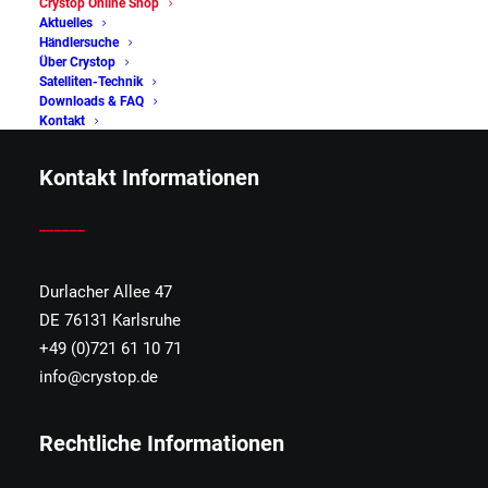
Crystop Online Shop
Aktuelles
ist ein Hersteller von hochwertigen mobilen
Händlersuche
Satellitensystemen für Caravan, Wohnmobile und den
Über Crystop
professionellen Bedarf wie z.B. Feuerwehr,
Satelliten-Technik
Downloads & FAQ
Rettungsdienste und mobile Medienübertragung.
Kontakt
Kontakt Informationen
______
Durlacher Allee 47
DE 76131 Karlsruhe
+49 (0)721 61 10 71
info@crystop.de
Rechtliche Informationen